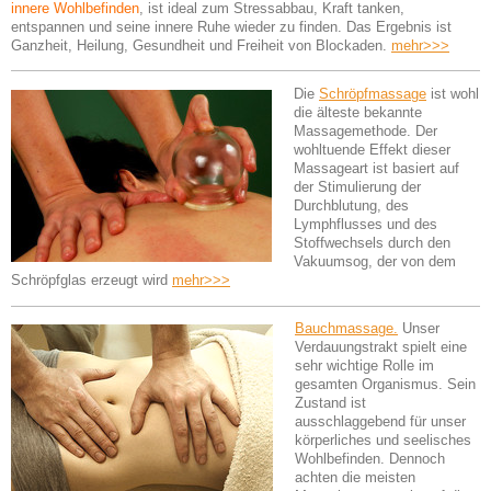
innere Wohlbefinden
, ist ideal zum Stressabbau, Kraft tanken,
entspannen und seine innere Ruhe wieder zu finden. Das Ergebnis ist
Ganzheit, Heilung, Gesundheit und Freiheit von Blockaden.
mehr>>>
Die
Schröpfmassage
ist wohl
die älteste bekannte
Massagemethode. Der
wohltuende Effekt dieser
Massageart ist basiert auf
der Stimulierung der
Durchblutung, des
Lymphflusses und des
Stoffwechsels durch den
Vakuumsog, der von dem
Schröpfglas erzeugt wird
mehr>>>
Bauchmassage.
Unser
Verdauungstrakt spielt eine
sehr wichtige Rolle im
gesamten Organismus. Sein
Zustand ist
ausschlaggebend für unser
körperliches und seelisches
Wohlbefinden. Dennoch
achten die meisten