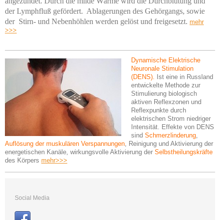
angezündet. Durch die milde Wärme wird die Durchblutung und
der Lymphfluß gefördert. Ablagerungen des Gehörgangs, sowie
der Stirn- und Nebenhöhlen werden gelöst und freigesetzt.
mehr
>>>
Dynamische Elektrische
Neuronale Stimulation
(DENS).
Ist eine in Russland
entwickelte Methode zur
Stimulierung
biologisch
aktiven Reflexzonen und
Reflexpunkte durch
elektrischen Strom niedriger
Intensität. Effekte von DENS
sind
Schmerzlinderung
,
Auflösung der muskulären Verspannungen
, Reinigung und Aktivierung der
energetischen Kanäle, wirkungsvolle Aktivierung der
Selbstheilungskräfte
des Körpers
mehr>>>
Social Media