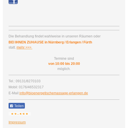
Die Behandlung findet wahlweise in unseren Räumen oder
BEI IHNEN ZUHAUSE in Nürnberg / Erlangen / Fürth
statt.
mehr >>>
Termine sind
von 10:00 bis 20:00
möglich.
Tel.: 09131/8270103
Mobil: 0176/46532317
E-Mail:
i
nfo@bioenergetischemassage-erlangen.de
Teilen
Impressum