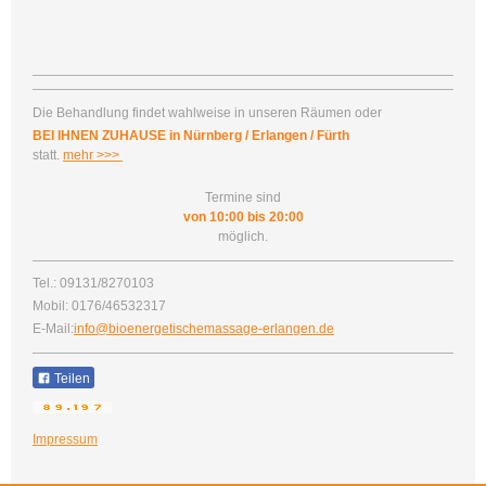
Die Behandlung findet wahlweise in unseren Räumen oder
BEI IHNEN ZUHAUSE in Nürnberg / Erlangen / Fürth
statt.
mehr >>>
Termine sind
von 10:00 bis 20:00
möglich.
Tel.: 09131/8270103
Mobil: 0176/46532317
E-Mail:
i
nfo@bioenergetischemassage-erlangen.de
Teilen
Impressum